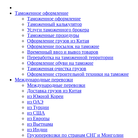
Таможенное оформление
Таможенное оформление
Таможенный калькулятор
Услуги таможенного брокера
Таможенные процедуры
Оформление грузов из Китая
Оформление посылок на таможне
Временный ввоз и вывоз товаров
Переработка на таможенной территории
Оформление обуви на таможне
Таможенная очистка грузов
Оформление строительной техники на таможне
Международные перевозки
Международные перевозки
Доставка грузов из Китая
из Южной Кореи
из ОАЭ
из Турции
из США
из Европы
из Вьетнама
из Индии
Грузоперевозки по странам СНГ и Монголии