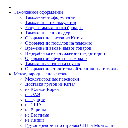
Таможенное оформление
Таможенное оформление
Таможенный калькулятор
Услуги таможенного брокера
Таможенные процедуры
Оформление грузов из Китая
Оформление посылок на таможне
Временный ввоз и вывоз товаров
Переработка на таможенной территории
Оформление обуви на таможне
Таможенная очистка грузов
Оформление строительной техники на таможне
Международные перевозки
Международные перевозки
Доставка грузов из Китая
из Южной Кореи
из ОАЭ
из Турции
из США
из Европы
из Вьетнама
из Индии
Грузоперевозки по странам СНГ и Монголии