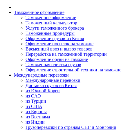
Таможенное оформление
Таможенное оформление
Таможенный калькулятор
Услуги таможенного брокера
Таможенные процедуры
Оформление грузов из Китая
Оформление посылок на таможне
Временный ввоз и вывоз товаров
Переработка на таможенной территории
Оформление обуви на таможне
Таможенная очистка грузов
Оформление строительной техники на таможне
Международные перевозки
Международные перевозки
Доставка грузов из Китая
из Южной Кореи
из ОАЭ
из Турции
из США
из Европы
из Вьетнама
из Индии
Грузоперевозки по странам СНГ и Монголии