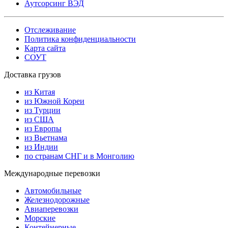
Аутсорсинг ВЭД
Отслеживание
Политика конфиденциальности
Карта сайта
СОУТ
Доставка грузов
из Китая
из Южной Кореи
из Турции
из США
из Европы
из Вьетнама
из Индии
по странам СНГ и в Монголию
Международные перевозки
Автомобильные
Железнодорожные
Авиаперевозки
Морские
Контейнерные