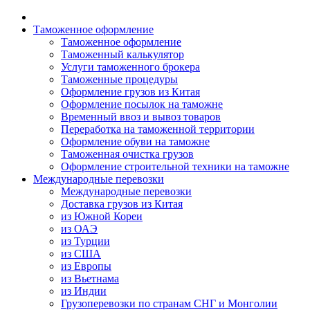
Таможенное оформление
Таможенное оформление
Таможенный калькулятор
Услуги таможенного брокера
Таможенные процедуры
Оформление грузов из Китая
Оформление посылок на таможне
Временный ввоз и вывоз товаров
Переработка на таможенной территории
Оформление обуви на таможне
Таможенная очистка грузов
Оформление строительной техники на таможне
Международные перевозки
Международные перевозки
Доставка грузов из Китая
из Южной Кореи
из ОАЭ
из Турции
из США
из Европы
из Вьетнама
из Индии
Грузоперевозки по странам СНГ и Монголии