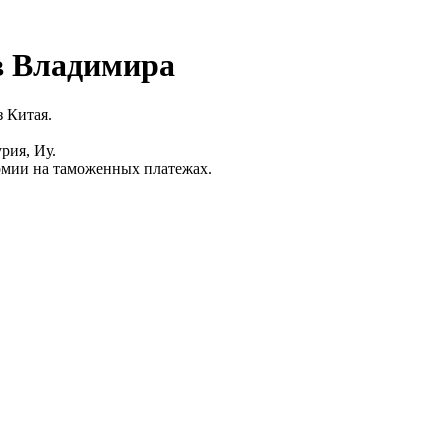
в Владимира
 Китая.
рия, Иу.
омии на таможенных платежах.