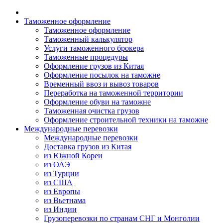
Таможенное оформление
Таможенное оформление
Таможенный калькулятор
Услуги таможенного брокера
Таможенные процедуры
Оформление грузов из Китая
Оформление посылок на таможне
Временный ввоз и вывоз товаров
Переработка на таможенной территории
Оформление обуви на таможне
Таможенная очистка грузов
Оформление строительной техники на таможне
Международные перевозки
Международные перевозки
Доставка грузов из Китая
из Южной Кореи
из ОАЭ
из Турции
из США
из Европы
из Вьетнама
из Индии
Грузоперевозки по странам СНГ и Монголии