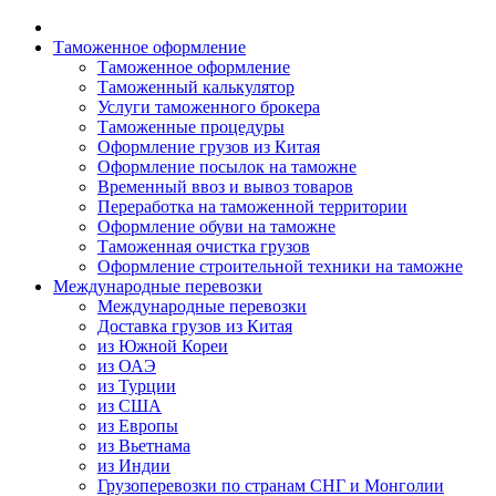
Таможенное оформление
Таможенное оформление
Таможенный калькулятор
Услуги таможенного брокера
Таможенные процедуры
Оформление грузов из Китая
Оформление посылок на таможне
Временный ввоз и вывоз товаров
Переработка на таможенной территории
Оформление обуви на таможне
Таможенная очистка грузов
Оформление строительной техники на таможне
Международные перевозки
Международные перевозки
Доставка грузов из Китая
из Южной Кореи
из ОАЭ
из Турции
из США
из Европы
из Вьетнама
из Индии
Грузоперевозки по странам СНГ и Монголии