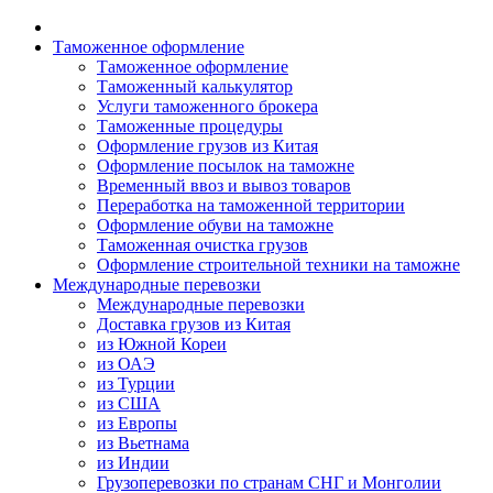
Таможенное оформление
Таможенное оформление
Таможенный калькулятор
Услуги таможенного брокера
Таможенные процедуры
Оформление грузов из Китая
Оформление посылок на таможне
Временный ввоз и вывоз товаров
Переработка на таможенной территории
Оформление обуви на таможне
Таможенная очистка грузов
Оформление строительной техники на таможне
Международные перевозки
Международные перевозки
Доставка грузов из Китая
из Южной Кореи
из ОАЭ
из Турции
из США
из Европы
из Вьетнама
из Индии
Грузоперевозки по странам СНГ и Монголии