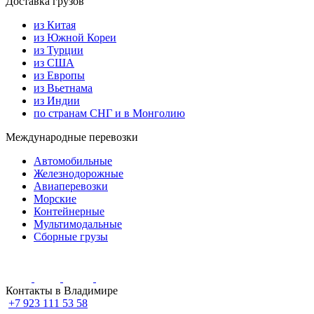
Доставка грузов
из Китая
из Южной Кореи
из Турции
из США
из Европы
из Вьетнама
из Индии
по странам СНГ и в Монголию
Международные перевозки
Автомобильные
Железнодорожные
Авиаперевозки
Морские
Контейнерные
Мультимодальные
Сборные грузы
Контакты в Владимире
+7 923 111 53 58