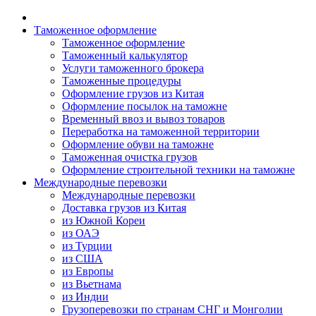
Таможенное оформление
Таможенное оформление
Таможенный калькулятор
Услуги таможенного брокера
Таможенные процедуры
Оформление грузов из Китая
Оформление посылок на таможне
Временный ввоз и вывоз товаров
Переработка на таможенной территории
Оформление обуви на таможне
Таможенная очистка грузов
Оформление строительной техники на таможне
Международные перевозки
Международные перевозки
Доставка грузов из Китая
из Южной Кореи
из ОАЭ
из Турции
из США
из Европы
из Вьетнама
из Индии
Грузоперевозки по странам СНГ и Монголии