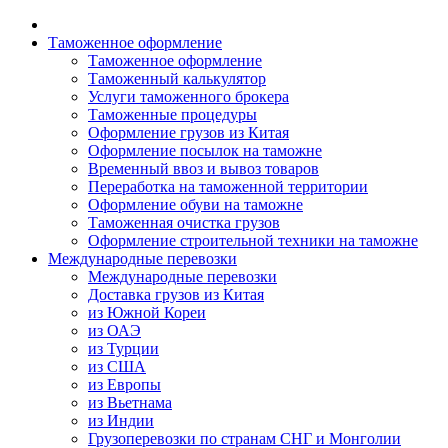
Таможенное оформление
Таможенное оформление
Таможенный калькулятор
Услуги таможенного брокера
Таможенные процедуры
Оформление грузов из Китая
Оформление посылок на таможне
Временный ввоз и вывоз товаров
Переработка на таможенной территории
Оформление обуви на таможне
Таможенная очистка грузов
Оформление строительной техники на таможне
Международные перевозки
Международные перевозки
Доставка грузов из Китая
из Южной Кореи
из ОАЭ
из Турции
из США
из Европы
из Вьетнама
из Индии
Грузоперевозки по странам СНГ и Монголии