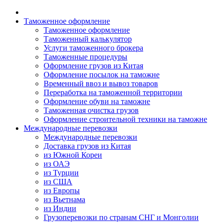
Таможенное оформление
Таможенное оформление
Таможенный калькулятор
Услуги таможенного брокера
Таможенные процедуры
Оформление грузов из Китая
Оформление посылок на таможне
Временный ввоз и вывоз товаров
Переработка на таможенной территории
Оформление обуви на таможне
Таможенная очистка грузов
Оформление строительной техники на таможне
Международные перевозки
Международные перевозки
Доставка грузов из Китая
из Южной Кореи
из ОАЭ
из Турции
из США
из Европы
из Вьетнама
из Индии
Грузоперевозки по странам СНГ и Монголии